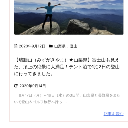
2020年9月12日
山梨県
,
登山
【瑞牆山（みずがきやま）★山梨県】富士山も見え
た、頂上の絶景に大満足！テント泊で1泊2日の登山
に行ってきました。
2020年9月14日
8月17日（月）～19日（水）の3日間、山梨県と長野県をまた
いで登山＆ゴルフ旅行へ行っ ...
記事を読む