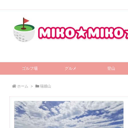
ゴルフ場
グルメ
登山
ホーム
>
瑞牆山