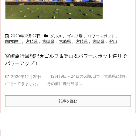
2020年12月27日
グルメ
,
ゴルフ場
,
パワースポット
,
国内旅行
,
宮崎県
,
宮崎県
,
宮崎県
,
宮崎県
,
宮崎県
,
登山
宮崎旅行回想記★ゴルフ＆登山＆パワースポット巡りで
パワーアップ！
12月19日～24日の5泊6日で、宮崎県に旅行
2020年12月29日
に行ってきました。 その前に鹿児島県 ...
記事を読む