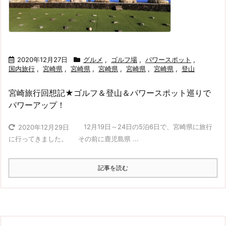
2020年12月27日
グルメ
,
ゴルフ場
,
パワースポット
,
国内旅行
,
宮崎県
,
宮崎県
,
宮崎県
,
宮崎県
,
宮崎県
,
登山
宮崎旅行回想記★ゴルフ＆登山＆パワースポット巡りで
パワーアップ！
12月19日～24日の5泊6日で、宮崎県に旅行
2020年12月29日
に行ってきました。 その前に鹿児島県 ...
記事を読む