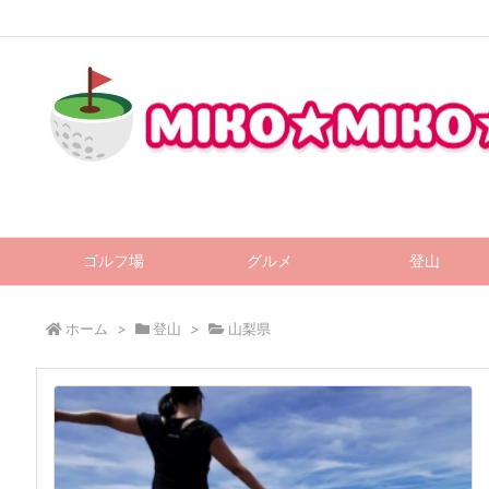
ゴルフ場
グルメ
登山
ホーム
>
登山
>
山梨県