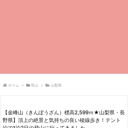
ホーム
>
登山
>
山梨県
【金峰山（きんぽうざん）標高2,599ｍ★山梨県・長
野県】頂上の絶景と気持ちの良い稜線歩き！テント
泊で1泊2日の登山に行ってきました。