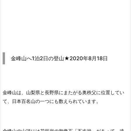
金峰山へ1泊2日の登山★2020年8月18日
金峰山は、山梨県と長野県にまたがる奥秩父に位置してい
て、日本百名山の一つにも数えられています。
金峰山の山頂には花崗岩の御像石「五丈岩」があって、遠