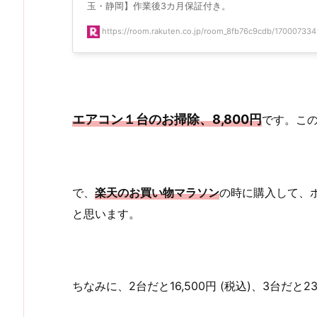
玉・静岡】作業後3カ月保証付き。
https://room.rakuten.co.jp/room_8fb76c9cdb/17000733
エアコン１台のお掃除、8,800円
です。こ
で、
楽天のお買い物マラソン
の時に購入して、
と思います。
ちなみに、2台だと16,500円 (税込)、3台だと2