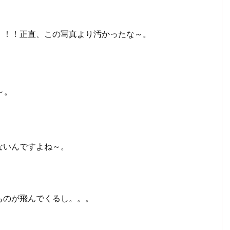
！！！正直、この写真より汚かったな～。
～。
ないんですよね～。
ものが飛んでくるし。。。