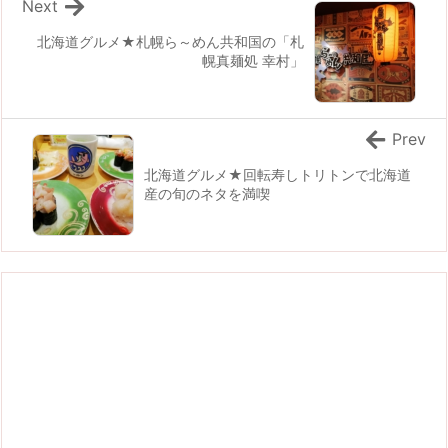
Next
北海道グルメ★札幌ら～めん共和国の「札
幌真麺処 幸村」
Prev
北海道グルメ★回転寿しトリトンで北海道
産の旬のネタを満喫