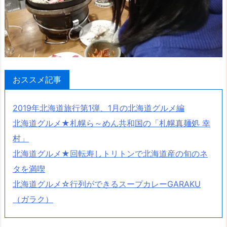
おススメ記事
2019年北海道旅行第1弾、1月の北海道グルメ編
北海道グルメ★札幌ら～めん共和国の「札幌真麺処 幸
村」
北海道グルメ★回転寿しトリトンで北海道産の旬のネ
タを満喫
北海道グルメ☆行列ができるスープカレーGARAKU
（ガラク）