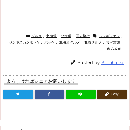
グルメ
,
北海道
,
北海道
,
国内旅行
ジンギスカン
,
ジンギスカンポッケ
,
ポッケ
,
北海道グルメ
,
札幌グルメ
,
食べ放題
,
飲み放題
Posted by
ミコ★miko
よろしければシェアお願いします
Copy