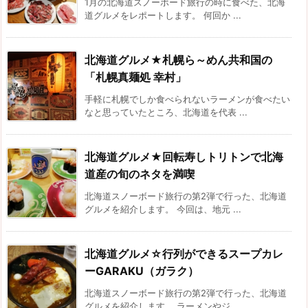
1月の北海道スノーボード旅行の時に食べた、北海
道グルメをレポートします。 何回か ...
北海道グルメ★札幌ら～めん共和国の
「札幌真麺処 幸村」
手軽に札幌でしか食べられないラーメンが食べたい
なと思っていたところ、北海道を代表 ...
北海道グルメ★回転寿しトリトンで北海
道産の旬のネタを満喫
北海道スノーボード旅行の第2弾で行った、北海道
グルメを紹介します。 今回は、地元 ...
北海道グルメ☆行列ができるスープカレ
ーGARAKU（ガラク）
北海道スノーボード旅行の第2弾で行った、北海道
グルメを紹介します。 ラーメンやジ ...