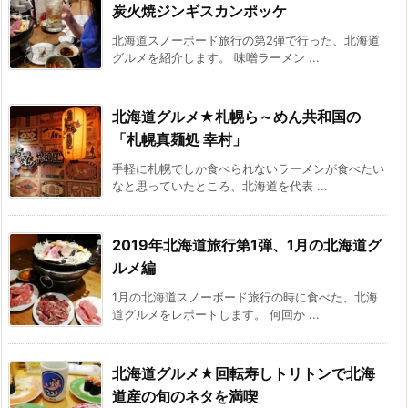
炭火焼ジンギスカンポッケ
北海道スノーボード旅行の第2弾で行った、北海道
グルメを紹介します。 味噌ラーメン ...
北海道グルメ★札幌ら～めん共和国の
「札幌真麺処 幸村」
手軽に札幌でしか食べられないラーメンが食べたい
なと思っていたところ、北海道を代表 ...
2019年北海道旅行第1弾、1月の北海道グ
ルメ編
1月の北海道スノーボード旅行の時に食べた、北海
道グルメをレポートします。 何回か ...
北海道グルメ★回転寿しトリトンで北海
道産の旬のネタを満喫