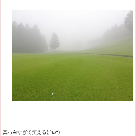
真っ白すぎて笑える(;^ω^)